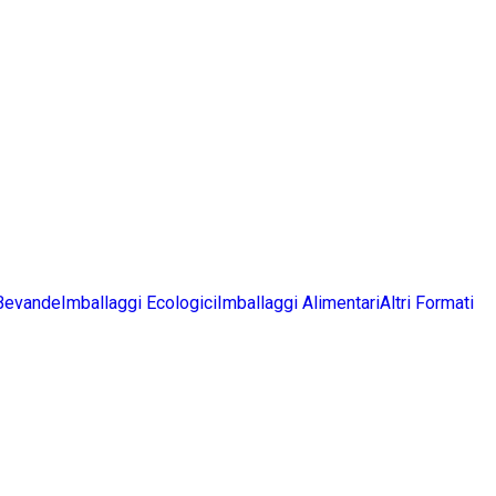
 Bevande
Imballaggi Ecologici
Imballaggi Alimentari
Altri Formati