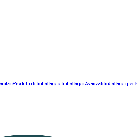
anitari
Prodotti di Imballaggio
Imballaggi Avanzati
Imballaggi per