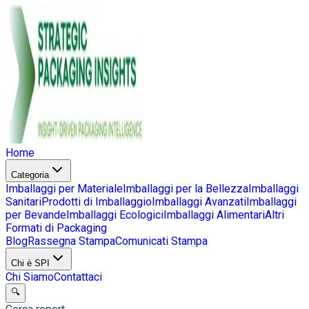
Home
Categoria
Imballaggi per Materiale
Imballaggi per la Bellezza
Imballaggi
Sanitari
Prodotti di Imballaggio
Imballaggi Avanzati
Imballaggi
per Bevande
Imballaggi Ecologici
Imballaggi Alimentari
Altri
Formati di Packaging
Blog
Rassegna Stampa
Comunicati Stampa
Chi è SPI
Chi Siamo
Contattaci
🔍