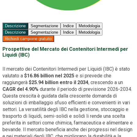
Descrizione
Segmentazione
Indice
Metodologia
Descrizione
Segmentazione
Indice
Metodologia
Richiedi campione gratuito
Prospettive del Mercato dei Contenitori Intermedi per
Liquidi (IBC)
Il mercato dei Contenitori Intermedi per Liquidi (IBC) è stato
valutato a
$16.86 billion nel 2025
e si prevede che
raggiungerà
$25.94 billion entro il 2034
, crescendo a un
CAGR del 4.90%
durante il periodo di previsione 2026-2034.
Questa crescita è guidata dalla crescente domanda di
soluzioni di imballaggio sfuso efficienti e convenienti in vari
settori. La versatilità degli IBC nella gestione, stoccaggio e
trasporto di liquidi, semi-solidi e solidi li rende una scelta
preferita in settori come chimica, farmaceutica e alimentare e
bevande. Il mercato beneficia anche dei progressi nel design
e nei materiali degli IBC, che migliorano la durabilità e la