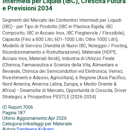
Intermedi per Liquidi (IBC), Crescita Futura
e Previsioni 2034
Segmenti del Mercato dei Contenitori Intermedi per Liquidi
(IBC) - per Tipo di Prodotto (IBC in Plastica Rigida, IBC
Composito, IBC in Acciaio Inox, IBC Pieghevole / Flessibile),
Capacità (Fino a 600 Litri, 601-1000 Litri, Oltre 1000 Litri),
Modello di Servizio (Vendita di Nuovi IBC, Noleggio / Pooling,
Ricondizionamento e Ristrutturazione), Materiale (HDPE,
Acciaio Inox, Materiali Ibridi), Industria di Utilizzo Finale
(Chimica, Farmaceutica e Scienze della Vita, Alimentare e
Bevande, Chimica dei Semiconduttori ed Elettronica, Vernici,
Rivestimenti e Adesivi, Agricoltura), e Regione (Asia Pacifico,
Nord America, America Latina, Europa, e Medio Oriente &
Africa) - Dinamiche di Mercato, Opportunità di Crescita, Driver
Strategici, e Prospettive PESTLE (2026-2034)
ID Report
:
7006
Pagine
:
187
Ultimo Aggiornamento
:
Apr 2026
Categoria
:
Imballaggi per Materiale
Autore
:
Sandeepa Kulkarni