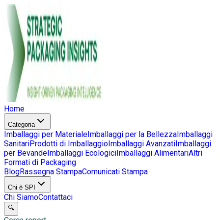
Home
Categoria
Imballaggi per Materiale
Imballaggi per la Bellezza
Imballaggi
Sanitari
Prodotti di Imballaggio
Imballaggi Avanzati
Imballaggi
per Bevande
Imballaggi Ecologici
Imballaggi Alimentari
Altri
Formati di Packaging
Blog
Rassegna Stampa
Comunicati Stampa
Chi è SPI
Chi Siamo
Contattaci
🔍