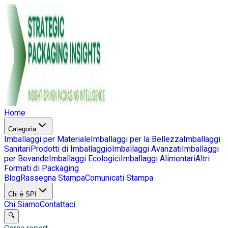
Home
Categoria
Imballaggi per Materiale
Imballaggi per la Bellezza
Imballaggi
Sanitari
Prodotti di Imballaggio
Imballaggi Avanzati
Imballaggi
per Bevande
Imballaggi Ecologici
Imballaggi Alimentari
Altri
Formati di Packaging
Blog
Rassegna Stampa
Comunicati Stampa
Chi è SPI
Chi Siamo
Contattaci
🔍