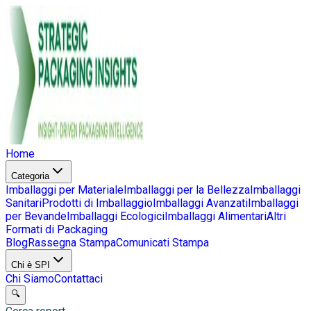
Home
Categoria
Imballaggi per Materiale
Imballaggi per la Bellezza
Imballaggi
Sanitari
Prodotti di Imballaggio
Imballaggi Avanzati
Imballaggi
per Bevande
Imballaggi Ecologici
Imballaggi Alimentari
Altri
Formati di Packaging
Blog
Rassegna Stampa
Comunicati Stampa
Chi è SPI
Chi Siamo
Contattaci
🔍