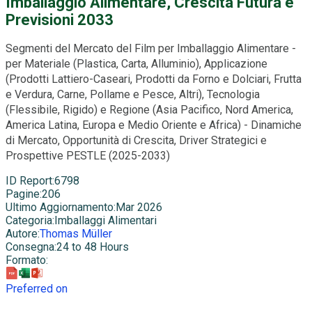
Imballaggio Alimentare, Crescita Futura e
Previsioni 2033
Segmenti del Mercato del Film per Imballaggio Alimentare -
per Materiale (Plastica, Carta, Alluminio), Applicazione
(Prodotti Lattiero-Caseari, Prodotti da Forno e Dolciari, Frutta
e Verdura, Carne, Pollame e Pesce, Altri), Tecnologia
(Flessibile, Rigido) e Regione (Asia Pacifico, Nord America,
America Latina, Europa e Medio Oriente e Africa) - Dinamiche
di Mercato, Opportunità di Crescita, Driver Strategici e
Prospettive PESTLE (2025-2033)
ID Report
:
6798
Pagine
:
206
Ultimo Aggiornamento
:
Mar 2026
Categoria
:
Imballaggi Alimentari
Autore
:
Thomas Müller
Consegna
:
24 to 48 Hours
Formato
:
Preferred on