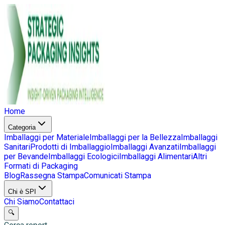
Home
Categoria
Imballaggi per Materiale
Imballaggi per la Bellezza
Imballaggi
Sanitari
Prodotti di Imballaggio
Imballaggi Avanzati
Imballaggi
per Bevande
Imballaggi Ecologici
Imballaggi Alimentari
Altri
Formati di Packaging
Blog
Rassegna Stampa
Comunicati Stampa
Chi è SPI
Chi Siamo
Contattaci
🔍