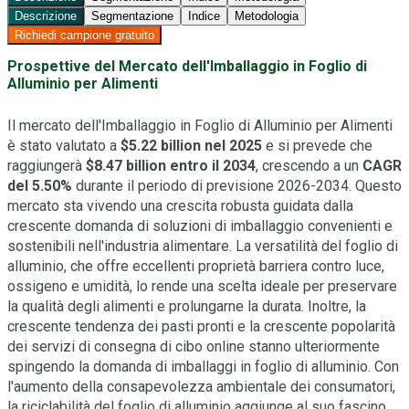
Descrizione
Segmentazione
Indice
Metodologia
Richiedi campione gratuito
Prospettive del Mercato dell'Imballaggio in Foglio di
Alluminio per Alimenti
Il mercato dell'Imballaggio in Foglio di Alluminio per Alimenti
è stato valutato a
$5.22 billion nel 2025
e si prevede che
raggiungerà
$8.47 billion entro il 2034
, crescendo a un
CAGR
del 5.50%
durante il periodo di previsione 2026-2034. Questo
mercato sta vivendo una crescita robusta guidata dalla
crescente domanda di soluzioni di imballaggio convenienti e
sostenibili nell'industria alimentare. La versatilità del foglio di
alluminio, che offre eccellenti proprietà barriera contro luce,
ossigeno e umidità, lo rende una scelta ideale per preservare
la qualità degli alimenti e prolungarne la durata. Inoltre, la
crescente tendenza dei pasti pronti e la crescente popolarità
dei servizi di consegna di cibo online stanno ulteriormente
spingendo la domanda di imballaggi in foglio di alluminio. Con
l'aumento della consapevolezza ambientale dei consumatori,
la riciclabilità del foglio di alluminio aggiunge al suo fascino,