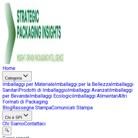
Home
Categoria
Imballaggi per Materiale
Imballaggi per la Bellezza
Imballaggi
Sanitari
Prodotti di Imballaggio
Imballaggi Avanzati
Imballaggi
per Bevande
Imballaggi Ecologici
Imballaggi Alimentari
Altri
Formati di Packaging
Blog
Rassegna Stampa
Comunicati Stampa
Chi è SPI
Chi Siamo
Contattaci
🔍