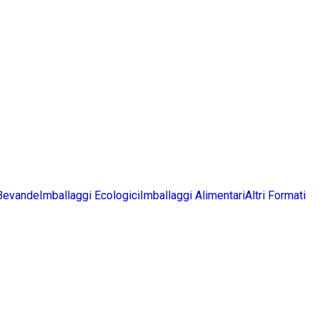
 Bevande
Imballaggi Ecologici
Imballaggi Alimentari
Altri Formati