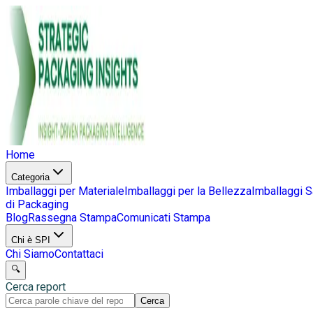
Home
Categoria
Imballaggi per Materiale
Imballaggi per la Bellezza
Imballaggi S
di Packaging
Blog
Rassegna Stampa
Comunicati Stampa
Chi è SPI
Chi Siamo
Contattaci
🔍
Cerca report
Cerca