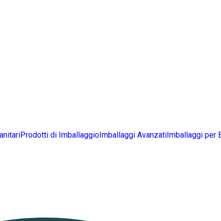
anitari
Prodotti di Imballaggio
Imballaggi Avanzati
Imballaggi per