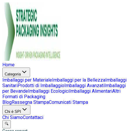
Home
Categoria
Imballaggi per Materiale
Imballaggi per la Bellezza
Imballaggi
Sanitari
Prodotti di Imballaggio
Imballaggi Avanzati
Imballaggi
per Bevande
Imballaggi Ecologici
Imballaggi Alimentari
Altri
Formati di Packaging
Blog
Rassegna Stampa
Comunicati Stampa
Chi è SPI
Chi Siamo
Contattaci
🔍