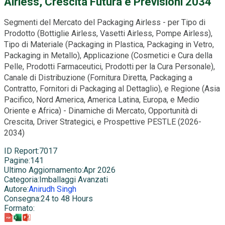
Airless, Crescita Futura e Previsioni 2034
Segmenti del Mercato del Packaging Airless - per Tipo di
Prodotto (Bottiglie Airless, Vasetti Airless, Pompe Airless),
Tipo di Materiale (Packaging in Plastica, Packaging in Vetro,
Packaging in Metallo), Applicazione (Cosmetici e Cura della
Pelle, Prodotti Farmaceutici, Prodotti per la Cura Personale),
Canale di Distribuzione (Fornitura Diretta, Packaging a
Contratto, Fornitori di Packaging al Dettaglio), e Regione (Asia
Pacifico, Nord America, America Latina, Europa, e Medio
Oriente e Africa) - Dinamiche di Mercato, Opportunità di
Crescita, Driver Strategici, e Prospettive PESTLE (2026-
2034)
ID Report
:
7017
Pagine
:
141
Ultimo Aggiornamento
:
Apr 2026
Categoria
:
Imballaggi Avanzati
Autore
:
Anirudh Singh
Consegna
:
24 to 48 Hours
Formato
: